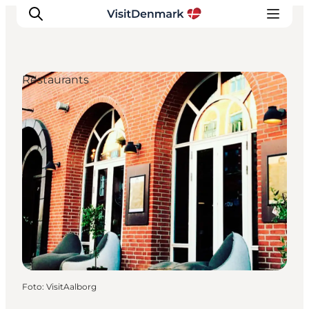
Restaurants
Inspiration
Regionen
Erlebnisse
Unterkünfte
Reiseplanung
Foto
:
VisitAalborg