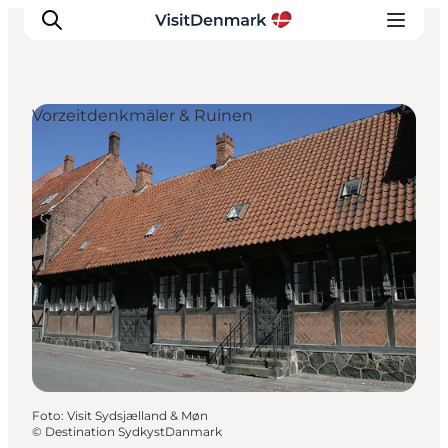
Vorzeitdenkmäler & Ruinen
Inspiration
Regionen
Erlebnisse
Unterkünfte
Reiseplanung
Foto
:
Visit Sydsjælland & Møn
©
Destination SydkystDanmark