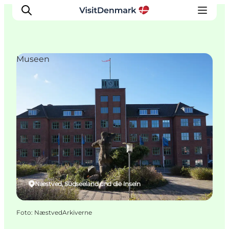
Museen
Inspiration
Regionen
Erlebnisse
Unterkünfte
Reiseplanung
Næstved, Südseeland und die Inseln
Foto
:
NæstvedArkiverne