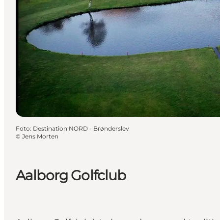
Foto
:
Destination NORD - Brønderslev
©
Jens Morten
Aalborg Golfclub