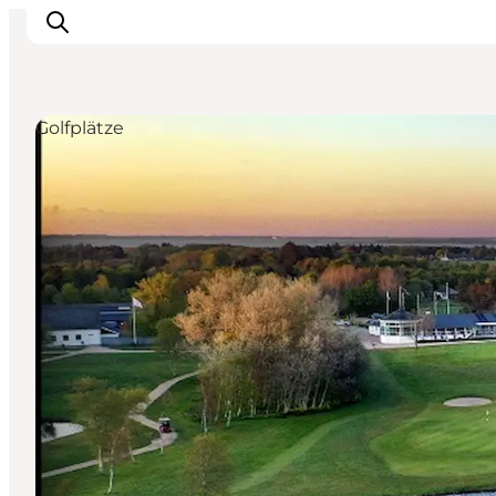
Golfplätze
Inspiration
Regionen
Erlebnisse
Unterkünfte
Reiseplanung