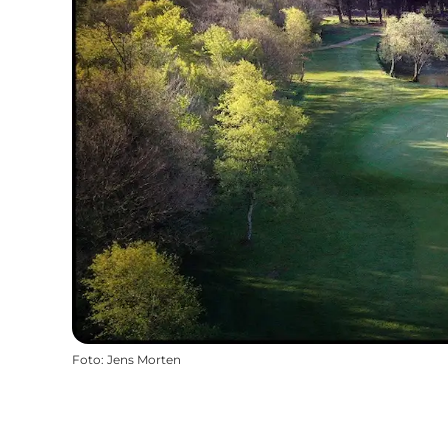
Foto
:
Jens Morten