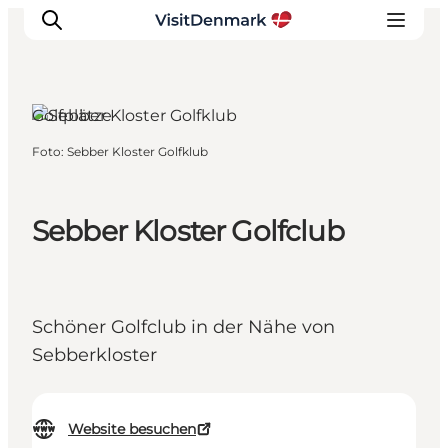
Golfplätze
Foto
:
Sebber Kloster Golfklub
Inspiration
Regionen
Erlebnisse
Sebber Kloster Golfclub
Unterkünfte
Reiseplanung
Schöner Golfclub in der Nähe von
Sebberkloster
Website besuchen