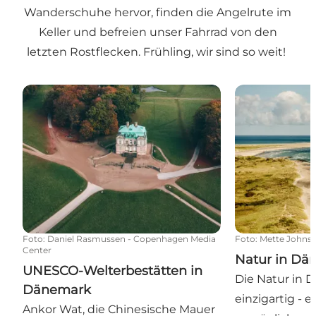
Wanderschuhe hervor, finden die Angelrute im
Keller und befreien unser Fahrrad von den
letzten Rostflecken. Frühling, wir sind so weit!
UNESCO-Welterbestätten in Dänemark
Natur in Dän
Foto
:
Daniel Rasmussen - Copenhagen Media
Foto
:
Mette Johns
Center
Natur in Dä
UNESCO-Welterbestätten in
Die Natur in 
Dänemark
einzigartig - 
Ankor Wat, die Chinesische Mauer