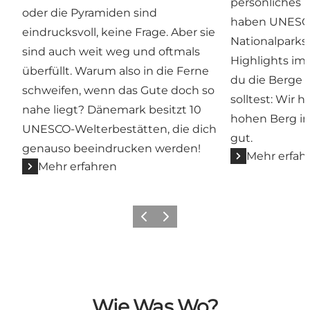
persönliches 
oder die Pyramiden sind
haben UNESCO
eindrucksvoll, keine Frage. Aber sie
Nationalparks
sind auch weit weg und oftmals
Highlights i
überfüllt. Warum also in die Ferne
du die Berge 
schweifen, wenn das Gute doch so
solltest: Wir 
nahe liegt? Dänemark besitzt 10
hohen Berg im
UNESCO-Welterbestätten, die dich
gut.
genauso beeindrucken werden!
Mehr erfah
Mehr erfahren
Zurück
Weiter
Wie Was Wo?