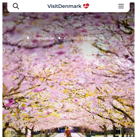
■
■
…
Jahreszeiten
Frühling in Dänemark
Inspiration
Regionen
Erlebnisse
Unterkünfte
Reiseplanung