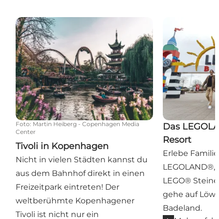
Tivoli in Kopenhagen
Das LEGOLAND
Foto
:
Martin Heiberg - Copenhagen Media
Das LEGOLA
Center
Resort
Tivoli in Kopenhagen
Erlebe Famili
Nicht in vielen Städten kannst du
LEGOLAND®, u
aus dem Bahnhof direkt in einen
LEGO® Steine
Freizeitpark eintreten! Der
gehe auf Löwe
weltberühmte Kopenhagener
Badeland.
Tivoli ist nicht nur ein