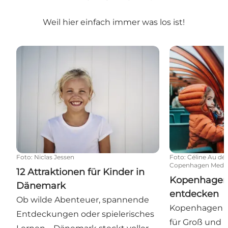
Weil hier einfach immer was los ist!
12 Attraktionen für Kinder in Dänemark
Kopenhagen m
Foto
:
Niclas Jessen
Foto
:
Céline Au dé
Copenhagen Media
12 Attraktionen für Kinder in
Kopenhagen
Dänemark
entdecken
Ob wilde Abenteuer, spannende
Kopenhagen ha
Entdeckungen oder spielerisches
für Groß und K