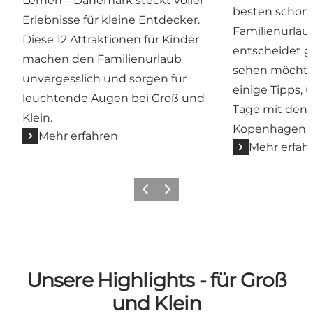
Lernen – Dänemark steckt voller
besten schon
Erlebnisse für kleine Entdecker.
Familienurla
Diese 12 Attraktionen für Kinder
entscheidet g
machen den Familienurlaub
sehen möchten
unvergesslich und sorgen für
einige Tipps, 
leuchtende Augen bei Groß und
Tage mit den 
Klein.
Kopenhagen z
Mehr erfahren
Mehr erfah
Zurück
Weiter
Unsere Highlights - für Groß
und Klein