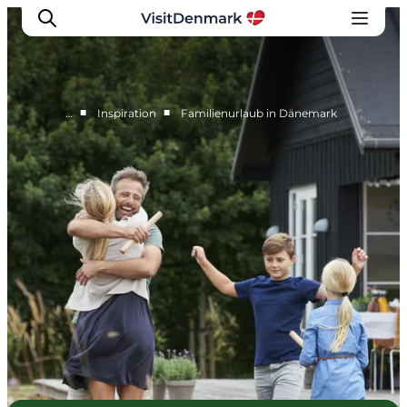
■
■
…
Inspiration
Familienurlaub in Dänemark
Inspiration
Regionen
Erlebnisse
Unterkünfte
Reiseplanung