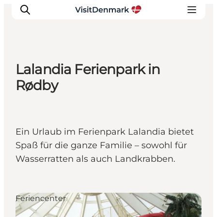
Lalandia Ferienpark in
Inspiration
Rødby
Regionen
Erlebnisse
Unterkünfte
Ein Urlaub im Ferienpark Lalandia bietet
Reiseplanung
Spaß für die ganze Familie – sowohl für
Wasserratten als auch Landkrabben.
Feriencenter