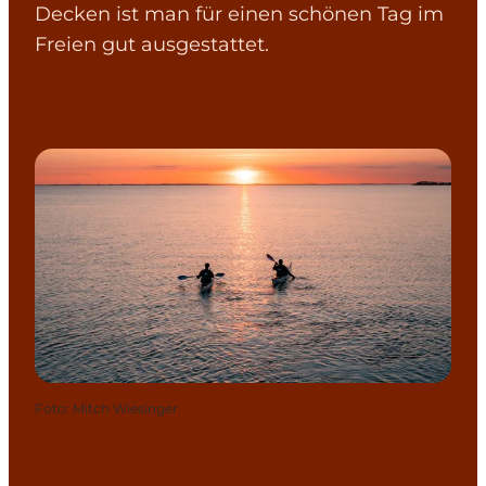
Decken ist man für einen schönen Tag im
Freien gut ausgestattet.
Foto
:
Mitch Wiesinger