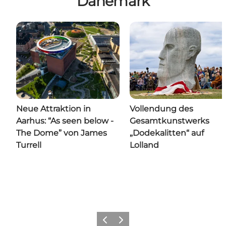
Dänemark
Neue Attraktion in
Vollendung des
Aarhus: “As seen below -
Gesamtkunstwerks
The Dome” von James
„Dodekalitten“ auf
Turrell
Lolland
Zurück
Weiter