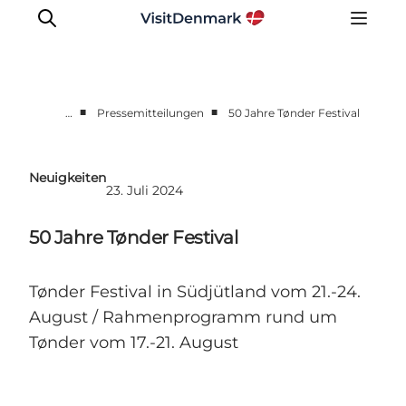
■
■
…
Pressemitteilungen
50 Jahre Tønder Festival
Presseportal
Neueste Nachrichten
Neuigkeiten
23. Juli 2024
Fotos
Work with us
50 Jahre Tønder Festival
Kontakt
Tønder Festival in Südjütland vom 21.-24.
August / Rahmenprogramm rund um
Tønder vom 17.-21. August