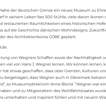
er Nahe der deutschen Grenze ein neues Museum zu Eh
arf in seinem Leben fast 500 Stühle, viele davon Ikonen
estaurierten Räumlichkeiten eines historischen Hofe
ss auf die Geschichte dänischen Wohndesigns. Zukünft
der des Architektenbüros COBE geplant.
d.de
.
ng von Wegners Schaffen sowie der Nachhaltigkeit un
en viel von Hans J. Wegner lernen. Wir können lernen, 
hat etwas geschaffen, dass über Grenzen, Kulturen und
u beigetragen, dass Wegner auch in Dänemark bekannt 
rd”, so Museumsdirektorin Anne Blond. ”Wegner war ein 
aben und zu Mitgestaltern des Wohlfahrtstaates wurde
ms unterhalten und inspiriert fühlen und mit neuem Wi