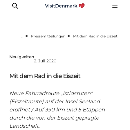
■
■
…
Pressemitteilungen
Mit dem Rad in die Eiszeit
Presseportal
Neueste Nachrichten
Neuigkeiten
2. Juli 2020
Fotos
Work with us
Mit dem Rad in die Eiszeit
Kontakt
Neue Fahrradroute „Istidsruten“
(Eiszeitroute) auf der Insel Seeland
eröffnet / Auf 390 km und 5 Etappen
durch die von der Eiszeit geprägte
Landschaft
.