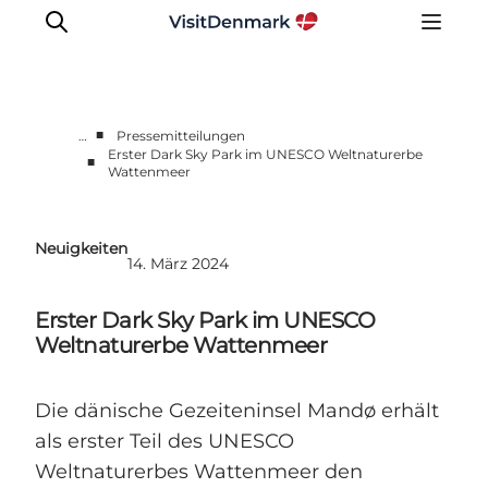
■
…
Pressemitteilungen
Erster Dark Sky Park im UNESCO Weltnaturerbe
■
Wattenmeer
Presseportal
Neueste Nachrichten
Fotos
Neuigkeiten
14. März 2024
Work with us
Kontakt
Erster Dark Sky Park im UNESCO
Weltnaturerbe Wattenmeer
Die dänische Gezeiteninsel Mandø erhält
als erster Teil des UNESCO
Weltnaturerbes Wattenmeer den