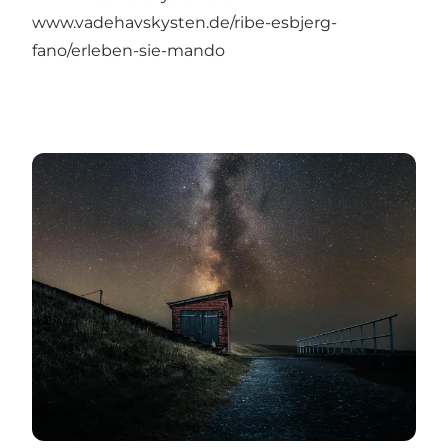
www.vadehavskysten.de/ribe-esbjerg-
fano/erleben-sie-mando