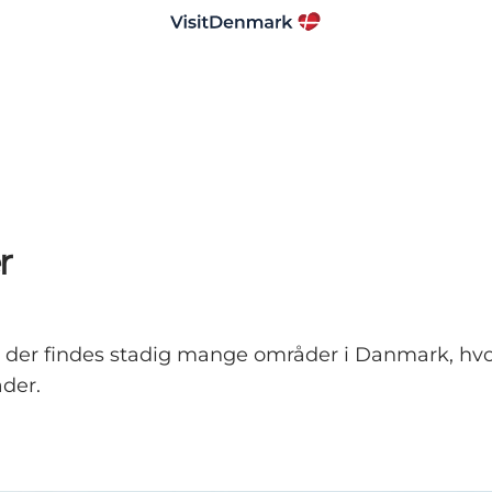
r
og der findes stadig mange områder i Danmark, hv
der.