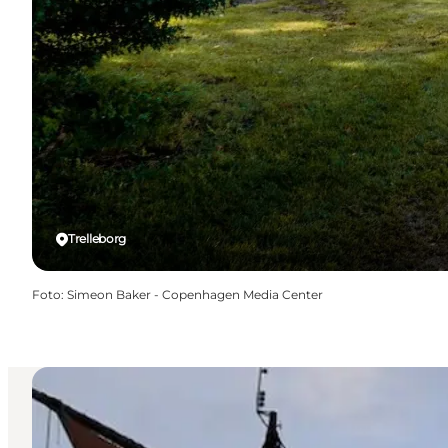
Trelleborg
Foto
:
Simeon Baker - Copenhagen Media Center