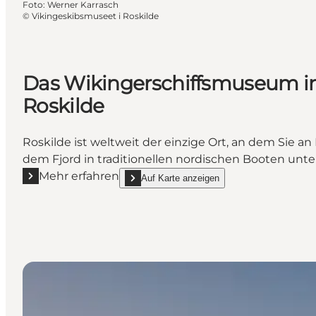
Foto
:
Werner Karrasch
©
Vikingeskibsmuseet i Roskilde
Das Wikingerschiffsmuseum i
Roskilde
Roskilde ist weltweit der einzige Ort, an dem Sie an
dem Fjord in traditionellen nordischen Booten un
Mehr erfahren
Auf Karte anzeigen
Mehr erfahren "Das Wikingerschiffsmuseum in Rosk
show Das Wikingerschiffsmuseum in Roskild