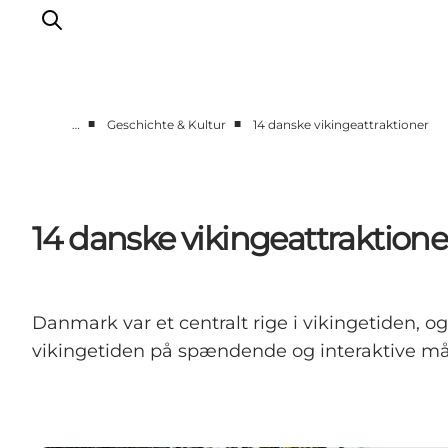
■
■
…
Geschichte & Kultur
14 danske vikingeattraktioner
Inspiration
Regionen
Erlebnisse
14 danske vikingeattraktione
Unterkünfte
Reiseplanung
Danmark var et centralt rige i vikingetiden, 
vikingetiden på spændende og interaktive må