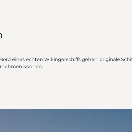
n
 Bord eines echten Wikingerschiffs gehen, originale Schi
ternehmen können.
ilde"
e on_map