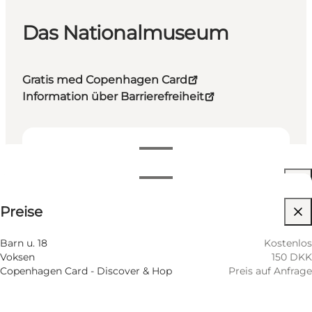
Das Nationalmuseum
Gratis med Copenhagen Card
Information über Barrierefreiheit
Öffnungszeiten anzeigen
Öffnungszeiten
Preise anzeigen
⌘
Preise
Sankt Hannes Kreuz
Nach Monat filtern
7 August
10:00 AM–05:00 PM
Barrierefreiheit
Barn u. 18
Kostenlos
Freitag
Voksen
150 DKK
8 August
10:00 AM–05:00 PM
Website besuchen
Copenhagen Card - Discover & Hop
Preis auf Anfrage
Samstag
9 August
10:00 AM–05:00 PM
Sonntag