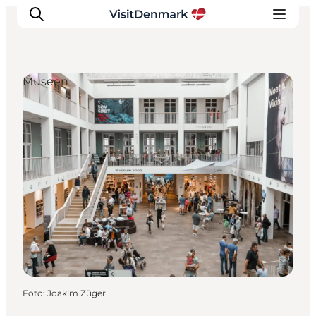
Museen
Inspiration
Regionen
Erlebnisse
Unterkünfte
Reiseplanung
Foto
:
Joakim Züger