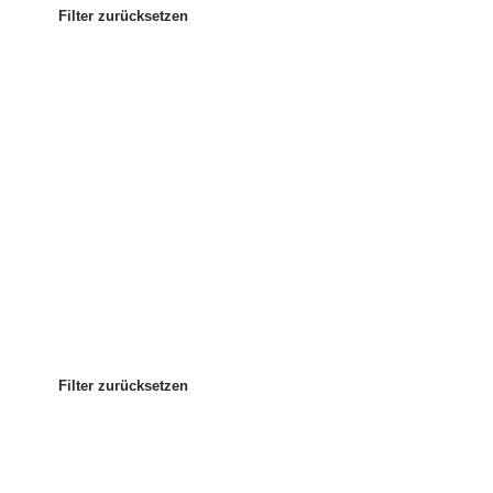
Filter zurücksetzen
Am beliebtesten
Sortieren nach
:
Filter zurücksetzen
Filter zurücksetzen
Filter zurücksetzen