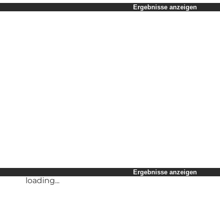
Zeitraum auswählen
Ergebnisse anzeigen
Kinder
Mir selbst
Mein Partner
Mein Geschäft
loading...
Freunde
Ergebnisse anzeigen
loading...
Ergebnisse anzeigen
loading...
Ergebnisse anzeigen
loading...