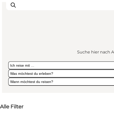
Inspiration
Regionen
Suche hier nach A
Erlebnisse
Unterkünfte
Ich reise mit …
Reiseplanung
Was möchtest du erleben?
Wann möchtest du reisen?
Ich reise mit …
Was möchtest du erleben?
Wann möchtest du reisen?
Alle Filter