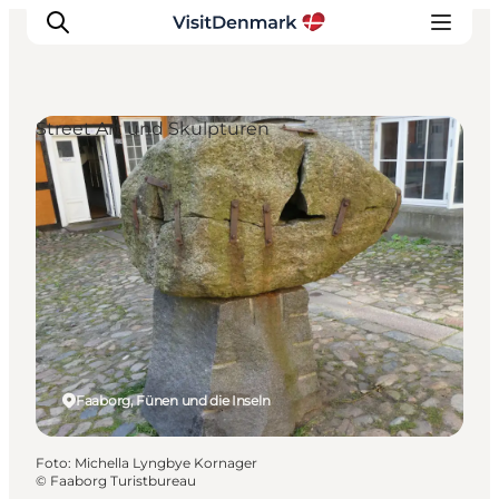
Street Art und Skulpturen
Inspiration
Regionen
Erlebnisse
Unterkünfte
Reiseplanung
Faaborg, Fünen und die Inseln
Foto
:
Michella Lyngbye Kornager
©
Faaborg Turistbureau