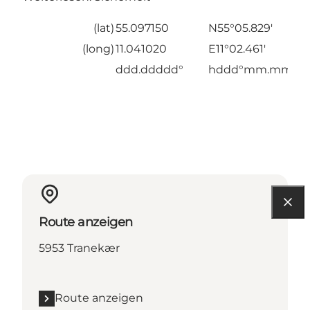
(lat)
55.097150
N55°05.829'
(long)
11.041020
E11°02.461'
ddd.ddddd°
hddd°mm.mmm'
Route anzeigen
5953 Tranekær
Route anzeigen