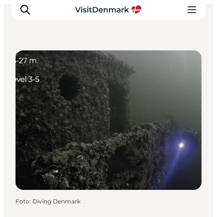
Sport und Aktivitäten
Inspiration
Regionen
Erlebnisse
Unterkünfte
Reiseplanung
Foto
:
Diving Denmark