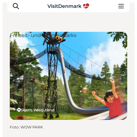
Freizeit- und Themenparks
Inspiration
Regionen
Erlebnisse
Unterkünfte
Reiseplanung
Skjern, Westjütland
Foto
:
WOW PARK