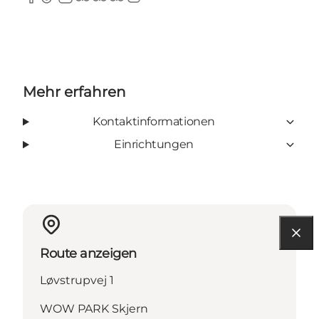
Facebook
TikTok
LinkedIn
TripAdvisor
TripAdvisor
TripAdvisor
Instagram
Mehr erfahren
Kontaktinformationen
Einrichtungen
Route anzeigen
Løvstrupvej 1
WOW PARK Skjern