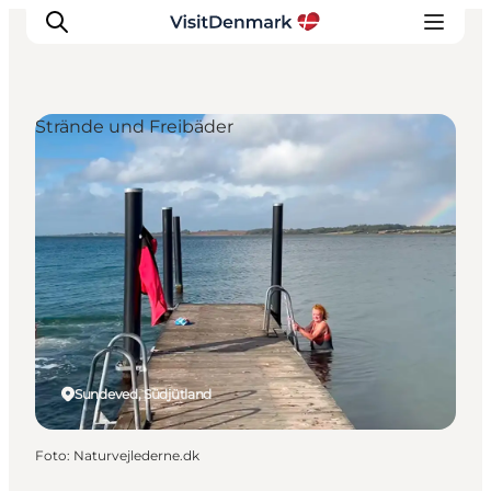
Strände und Freibäder
Inspiration
Regionen
Erlebnisse
Unterkünfte
Reiseplanung
Sundeved, Südjütland
Foto
:
Naturvejlederne.dk