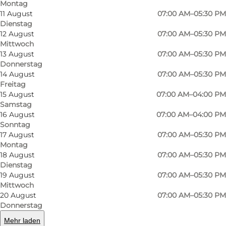
Montag
11 August
07:00 AM–05:30 PM
Dienstag
12 August
07:00 AM–05:30 PM
Mittwoch
13 August
07:00 AM–05:30 PM
Donnerstag
14 August
07:00 AM–05:30 PM
Freitag
15 August
07:00 AM–04:00 PM
Foto
:
Unknown
Samstag
©
Wendorff
16 August
07:00 AM–04:00 PM
Sonntag
17 August
07:00 AM–05:30 PM
Montag
18 August
07:00 AM–05:30 PM
Dienstag
19 August
07:00 AM–05:30 PM
Mittwoch
Hergestellt von Profis
20 August
07:00 AM–05:30 PM
Donnerstag
Alle Brote, die die Backstube verlassen, sind in
Mehr laden