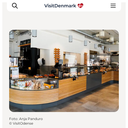
Shopping
Inspiration
Regionen
Erlebnisse
Unterkünfte
Reiseplanung
Foto
:
Anja Panduro
©
VisitOdense