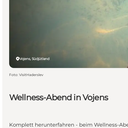
Vojens, Südjütland
Foto
:
VisitHaderslev
Wellness-Abend in Vojens
Komplett herunterfahren - beim Wellness-Ab