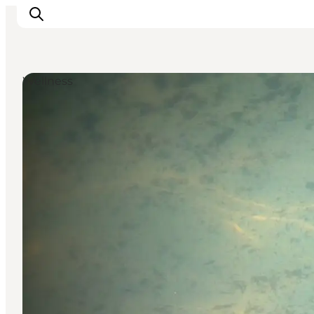
Wellness
Inspiration
Regionen
Erlebnisse
Unterkünfte
Reiseplanung