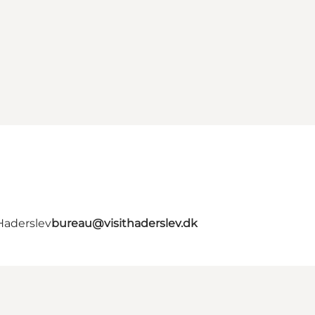
Haderslev
bureau@visithaderslev.dk