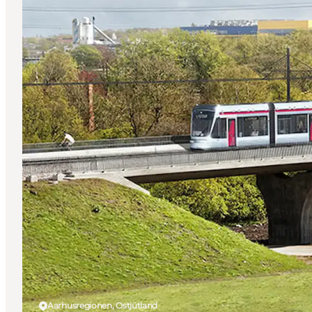
Aarhusregionen, Ostjütland