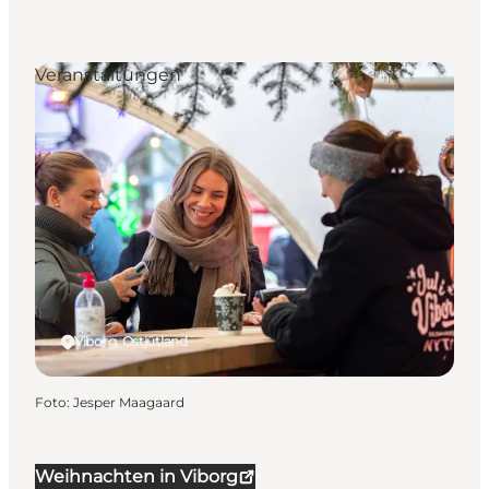
Veranstaltungen
Viborg, Ostjütland
Foto
:
Jesper Maagaard
Weihnachten in Viborg