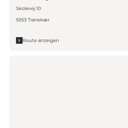
Skolevej 10
5953 Tranekær
Route anzeigen