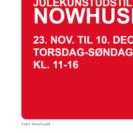
Foto
:
Nowhuset