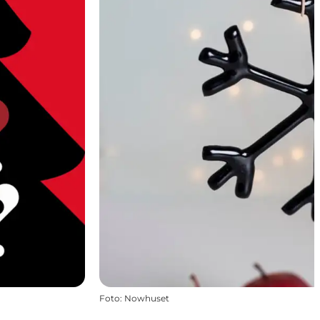
Foto
:
Nowhuset