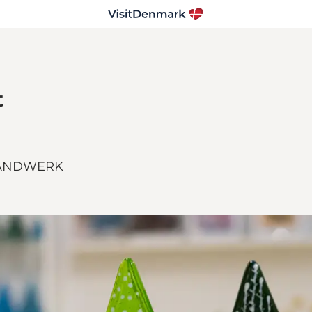
t
 HANDWERK