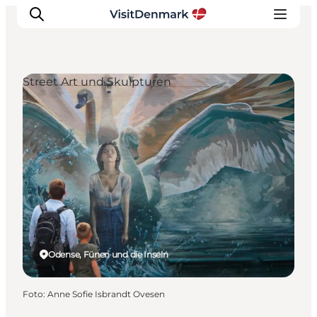
Street Art und Skulpturen
Inspiration
Regionen
Erlebnisse
Unterkünfte
Reiseplanung
Odense, Fünen und die Inseln
Foto
:
Anne Sofie Isbrandt Ovesen