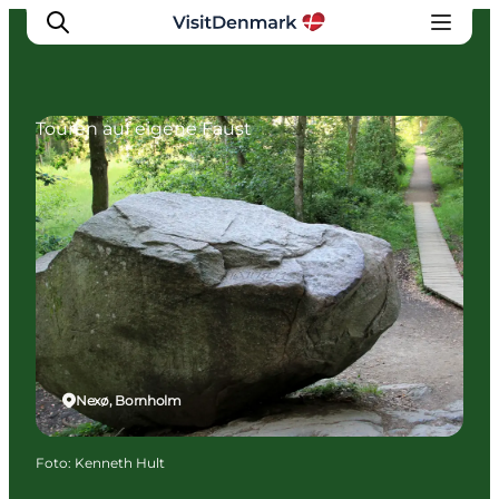
Touren auf eigene Faust
Inspiration
Regionen
Erlebnisse
Unterkünfte
Reiseplanung
Nexø, Bornholm
Foto
:
Kenneth Hult