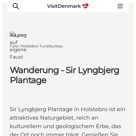
Touren
auf
Foto
:
Holstebro Turistbureau
eigene
Inspiration
Faust
Regionen
Erlebnisse
Wanderung - Sir Lyngbjerg
Unterkünfte
Plantage
Reiseplanung
Sir Lyngbjerg Plantage in Holstebro ist ein
attraktives Naturgebiet, reich an
kulturellem und geologischem Erbe, das
der Ort noch immer trägt. Genießen Sie