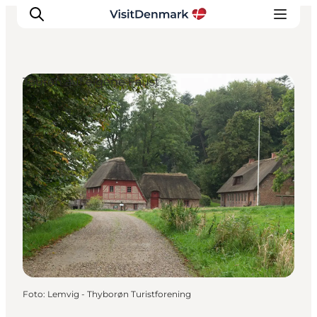
Touren auf eigene Faust
Inspiration
Regionen
Erlebnisse
Unterkünfte
Reiseplanung
Foto
:
Lemvig - Thyborøn Turistforening