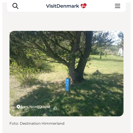
Touren auf eigene Faust
Inspiration
Regionen
Erlebnisse
Unterkünfte
Reiseplanung
Aars, Nordjütland
Foto
:
Destination Himmerland