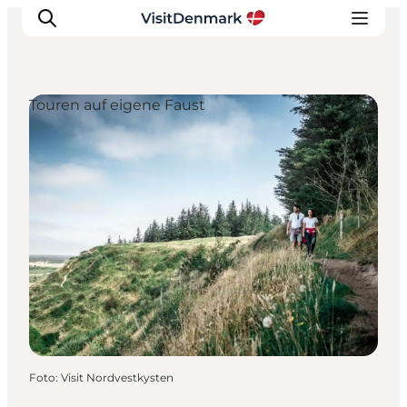
Touren auf eigene Faust
Inspiration
Regionen
Erlebnisse
Unterkünfte
Reiseplanung
Foto
:
Visit Nordvestkysten