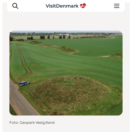
Touren auf eigene Faust
Inspiration
Regionen
Erlebnisse
Unterkünfte
Reiseplanung
Foto
:
Geopark Vestjylland