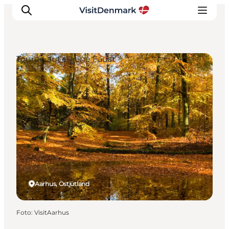
Touren auf eigene Faust
Inspiration
Regionen
Erlebnisse
Unterkünfte
Reiseplanung
Aarhus, Ostjütland
Foto
:
VisitAarhus