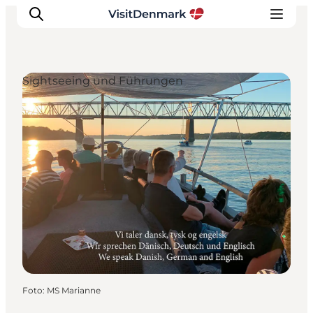
Sightseeing und Führungen
Inspiration
Regionen
Erlebnisse
Unterkünfte
Reiseplanung
Foto
:
MS Marianne