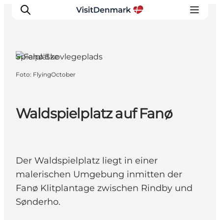
Spielplätze
Foto
:
FlyingOctober
Inspiration
Regionen
Erlebnisse
Waldspielplatz auf Fanø
Unterkünfte
Reiseplanung
Der Waldspielplatz liegt in einer
malerischen Umgebung inmitten der
Fanø Klitplantage zwischen Rindby und
Sønderho.