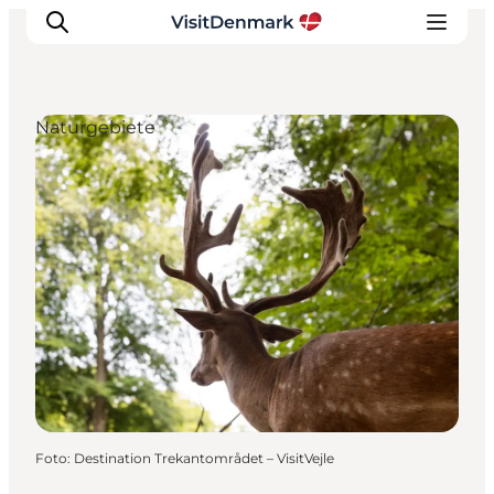
Naturgebiete
Inspiration
Regionen
Erlebnisse
Unterkünfte
Reiseplanung
Foto
:
Destination Trekantområdet – VisitVejle