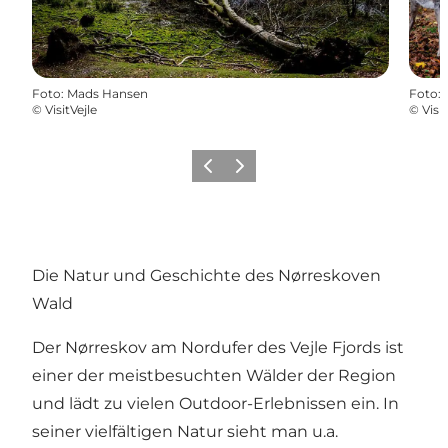
Foto
:
Mads Hansen
Foto
:
©
VisitVejle
©
Visit
Zurück
Weiter
Die Natur und Geschichte des Nørreskoven
Wald
Der Nørreskov am Nordufer des Vejle Fjords ist
einer der meistbesuchten Wälder der Region
und lädt zu vielen Outdoor-Erlebnissen ein. In
seiner vielfältigen Natur sieht man u.a.