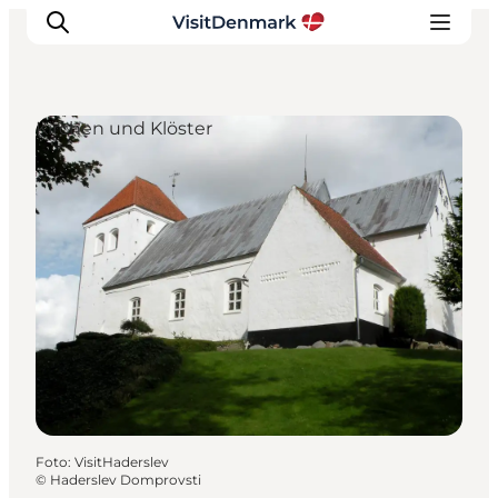
Kirchen und Klöster
Inspiration
Regionen
Erlebnisse
Unterkünfte
Reiseplanung
Foto
:
VisitHaderslev
©
Haderslev Domprovsti