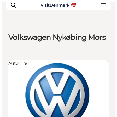
Volkswagen Nykøbing Mors
Inspiration
Regionen
Erlebnisse
Autohilfe
Unterkünfte
Reiseplanung