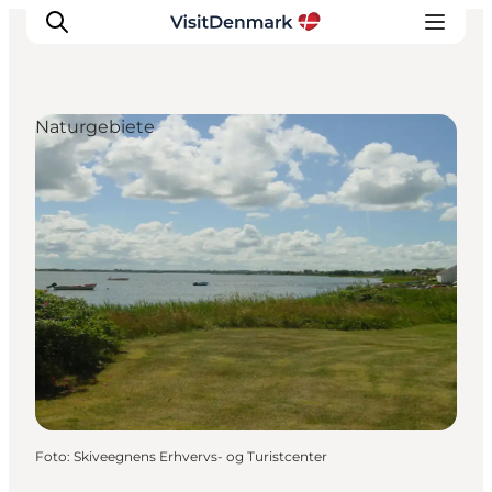
Naturgebiete
Inspiration
Regionen
Erlebnisse
Unterkünfte
Reiseplanung
Foto
:
Skiveegnens Erhvervs- og Turistcenter