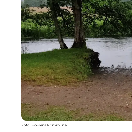
Foto
:
Horsens Kommune