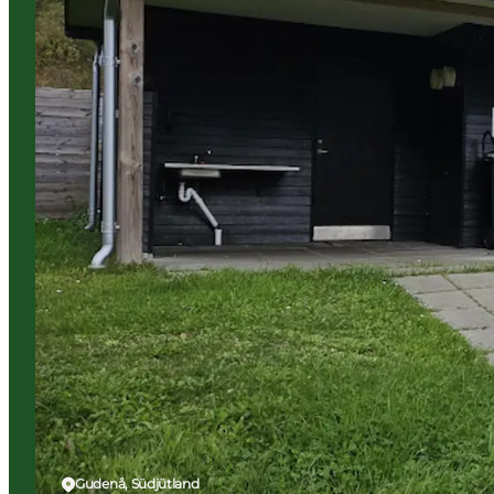
Gudenå, Südjütland