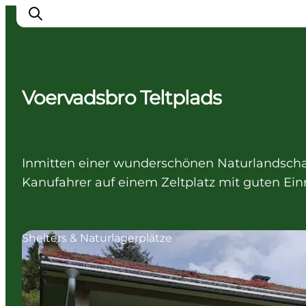
Voervadsbro Teltplads
Inspiration
Regionen
Erlebnisse
Inmitten einer wunderschönen Naturlandschaf
Unterkünfte
Kanufahrer auf einem Zeltplatz mit guten Ei
Reiseplanung
Shelters & Naturlagerplätze