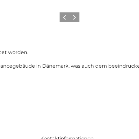
Zurück
Weiter
htet worden.
issancegebäude in Dänemark, was auch dem beeindruck
Kontaktinformationen