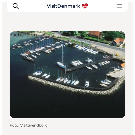
Yachthafen
Inspiration
Regionen
Erlebnisse
Unterkünfte
Reiseplanung
Foto
:
VisitSvendborg