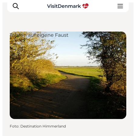
Touren auf eigene Faust
Inspiration
Regionen
Erlebnisse
Unterkünfte
Reiseplanung
Foto
:
Destination Himmerland