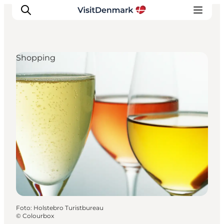
Shopping
Inspiration
Regionen
Erlebnisse
Unterkünfte
Reiseplanung
Foto
:
Holstebro Turistbureau
©
Colourbox