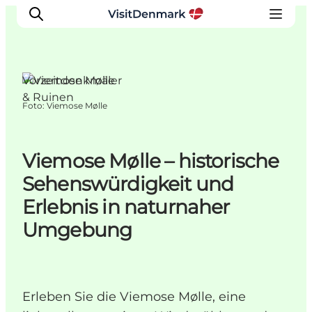
Vorzeitdenkmäler
& Ruinen
Foto
:
Viemose Mølle
Inspiration
Regionen
Erlebnisse
Viemose Mølle – historische
Unterkünfte
Sehenswürdigkeit und
Reiseplanung
Erlebnis in naturnaher
Umgebung
Erleben Sie die Viemose Mølle, eine