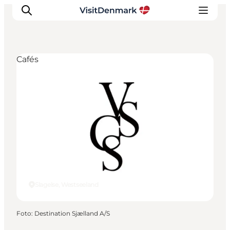
Cafés
Inspiration
Regionen
Erlebnisse
Unterkünfte
Reiseplanung
Slagelse, Westseeland
Foto
:
Destination Sjælland A/S