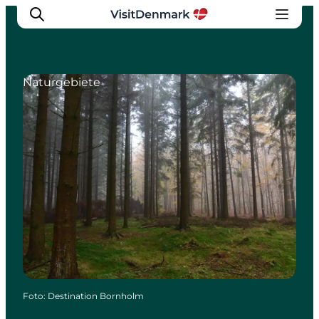
Naturgebiete
Inspiration
Regionen
Erlebnisse
Unterkünfte
Reiseplanung
Foto
:
Destination Bornholm