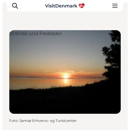
Strände und Freibäder
Inspiration
Regionen
Erlebnisse
Unterkünfte
Reiseplanung
Foto
:
Samsø Erhvervs- og Turistcenter