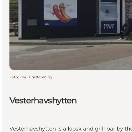
Foto
:
Thy Turistforening
Vesterhavshytten
Vesterhavshytten is a kiosk and grill bar by t