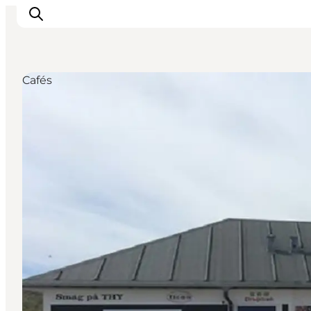
Cafés
Inspiration
Regionen
Erlebnisse
Unterkünfte
Reiseplanung