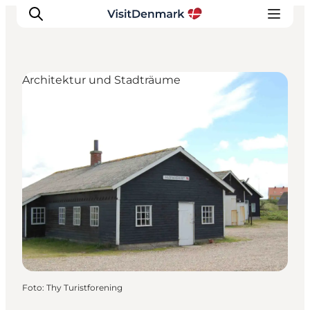
Architektur und Stadträume
Inspiration
Regionen
Erlebnisse
Unterkünfte
Reiseplanung
Foto
:
Thy Turistforening